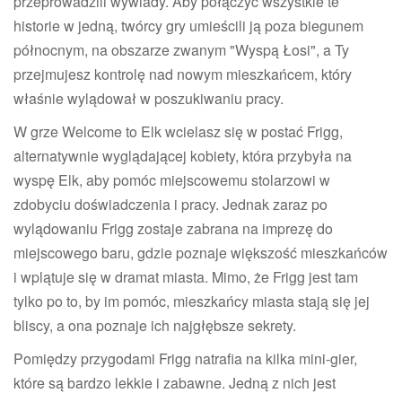
przeprowadzili wywiady. Aby połączyć wszystkie te
historie w jedną, twórcy gry umieścili ją poza biegunem
północnym, na obszarze zwanym "Wyspą Łosi", a Ty
przejmujesz kontrolę nad nowym mieszkańcem, który
właśnie wylądował w poszukiwaniu pracy.
W grze Welcome to Elk wcielasz się w postać Frigg,
alternatywnie wyglądającej kobiety, która przybyła na
wyspę Elk, aby pomóc miejscowemu stolarzowi w
zdobyciu doświadczenia i pracy. Jednak zaraz po
wylądowaniu Frigg zostaje zabrana na imprezę do
miejscowego baru, gdzie poznaje większość mieszkańców
i wplątuje się w dramat miasta. Mimo, że Frigg jest tam
tylko po to, by im pomóc, mieszkańcy miasta stają się jej
bliscy, a ona poznaje ich najgłębsze sekrety.
Pomiędzy przygodami Frigg natrafia na kilka mini-gier,
które są bardzo lekkie i zabawne. Jedną z nich jest