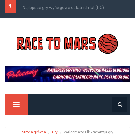
Kompleksowy przewodnik po Nazjatarze
Manu
Strona główna
Gry
Welcome to Elk - recenzja gry