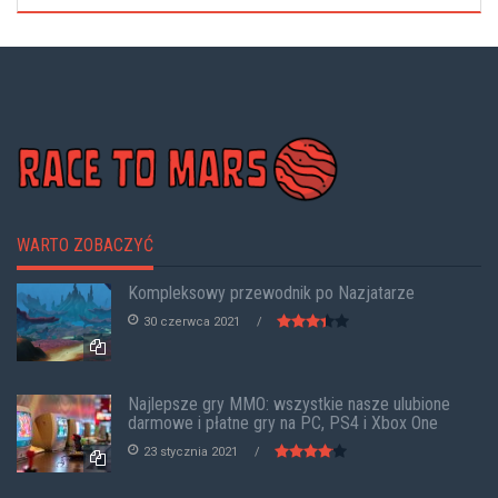
WARTO ZOBACZYĆ
Kompleksowy przewodnik po Nazjatarze
30 czerwca 2021
Najlepsze gry MMO: wszystkie nasze ulubione
darmowe i płatne gry na PC, PS4 i Xbox One
23 stycznia 2021