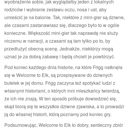
wyobrażenie sobie, jak wyglądałby jeden z lokalnych
rodziców i wybranie zestawu oczu, nosa i ust, aby
umieścić je na balonie. Tak, niektóre z mini-gier są dziwne,
ale czasami zastanawiasz się, dlaczego było to w ogóle
konieczne. Większość mini-gier tak naprawdę nie służy
niczemu w narracji, a czasami są tam tylko po to, by
przedłużyć obecną scenę. Jednakże, niektórzy mogą
uznać je za dobrą zabawę i będą chcieli je powtórzyć.
Pod koniec każdego dnia historie, na które Frigg natknęła
się w Welcome to Elk, są przepisywane do dziwnych
butelek w jej domu. Frigg zaczyna też spotykać ludzi z
własnymi historiami, o których inni mieszkańcy twierdzą,
że ich nie znają. W ten sposób próbuje dowiedzieć się,
skąd biorą się te wszystkie dziwne zjawiska, a to prowadzi
ją do własnej historii, którą poznamy pod koniec gry.
Podsumowując, Welcome to Elk to dobry, serdeczny zbiór