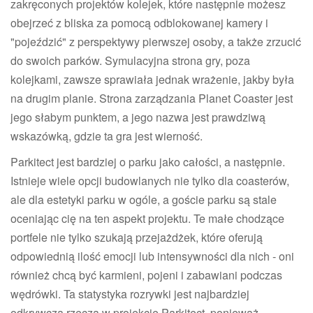
zakręconych projektów kolejek, które następnie możesz
obejrzeć z bliska za pomocą odblokowanej kamery i
"pojeździć" z perspektywy pierwszej osoby, a także zrzucić
do swoich parków. Symulacyjna strona gry, poza
kolejkami, zawsze sprawiała jednak wrażenie, jakby była
na drugim planie. Strona zarządzania Planet Coaster jest
jego słabym punktem, a jego nazwa jest prawdziwą
wskazówką, gdzie ta gra jest wierność.
Parkitect jest bardziej o parku jako całości, a następnie.
Istnieje wiele opcji budowlanych nie tylko dla coasterów,
ale dla estetyki parku w ogóle, a goście parku są stale
oceniając cię na ten aspekt projektu. Te małe chodzące
portfele nie tylko szukają przejażdżek, które oferują
odpowiednią ilość emocji lub intensywności dla nich - oni
również chcą być karmieni, pojeni i zabawiani podczas
wędrówki. Ta statystyka rozrywki jest najbardziej
odkrywczą rzeczą w projekcie Parkitect, ponieważ