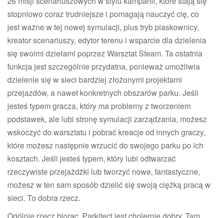
26 misji scenariuszowych w stylu kampanii, które stają się
stopniowo coraz trudniejsze i pomagają nauczyć cię, co
jest ważne w tej nowej symulacji, plus tryb piaskownicy,
kreator scenariuszy, edytor terenu i wsparcie dla dzielenia
się swoimi dziełami poprzez Warsztat Steam. Ta ostatnia
funkcja jest szczególnie przydatna, ponieważ umożliwia
dzielenie się w sieci bardziej złożonymi projektami
przejazdów, a nawet konkretnych obszarów parku. Jeśli
jesteś typem gracza, który ma problemy z tworzeniem
podstawek, ale lubi stronę symulacji zarządzania, możesz
wskoczyć do warsztatu i pobrać kreacje od innych graczy,
które możesz następnie wrzucić do swojego parku po ich
kosztach. Jeśli jesteś typem, który lubi odtwarzać
rzeczywiste przejażdżki lub tworzyć nowe, fantastyczne,
możesz w ten sam sposób dzielić się swoją ciężką pracą w
sieci. To dobra rzecz.
Ogólnie rzecz biorąc, Parkitect jest cholernie dobry. Tam,