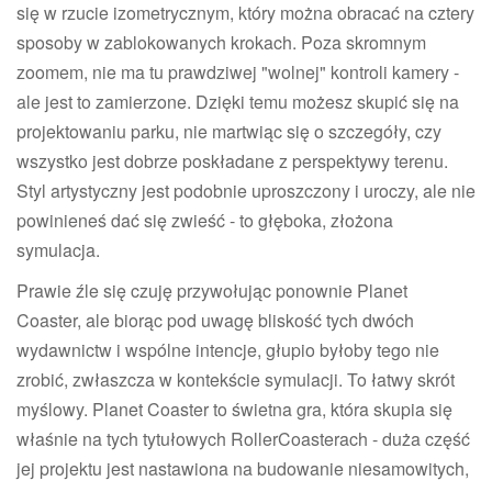
się w rzucie izometrycznym, który można obracać na cztery
sposoby w zablokowanych krokach. Poza skromnym
zoomem, nie ma tu prawdziwej "wolnej" kontroli kamery -
ale jest to zamierzone. Dzięki temu możesz skupić się na
projektowaniu parku, nie martwiąc się o szczegóły, czy
wszystko jest dobrze poskładane z perspektywy terenu.
Styl artystyczny jest podobnie uproszczony i uroczy, ale nie
powinieneś dać się zwieść - to głęboka, złożona
symulacja.
Prawie źle się czuję przywołując ponownie Planet
Coaster, ale biorąc pod uwagę bliskość tych dwóch
wydawnictw i wspólne intencje, głupio byłoby tego nie
zrobić, zwłaszcza w kontekście symulacji. To łatwy skrót
myślowy. Planet Coaster to świetna gra, która skupia się
właśnie na tych tytułowych RollerCoasterach - duża część
jej projektu jest nastawiona na budowanie niesamowitych,