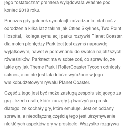
jego "ostateczna" premiera wylądowała właśnie pod
koniec 2018 roku.
Podczas gdy gatunek symulacji zarządzania miał coś z
odrodzenia kilka lat z takimi jak Cities Skylines, Two Point
Hospital, i kolega symulacji parku rozrywki Planet Coaster,
dla moich pieniędzy Parkitect jest czymś naprawdę
wyjątkowym, nawet w porównaniu do swoich najbliższych
rówieśników. Parkitect ma w sobie coś, co sprawiło, że
takie gry jak Theme Park i RollerCoaster Tycoon odniosły
sukces, a co nie jest tak dobrze wyrażone w jego
wielkobudżetowym rywalu Planet Coaster.
Część z tego jest być może zasługą zespołu stojącego za
grą - trzech osób, które zaczęły ją tworzyć po prostu
dlatego, że kochały gry, które emuluje. Jest on oddany
sprawie, a nieodłączną częścią tego jest utrzymywanie
niektórych aspektów gry w prostocie. Wszystko rozgrywa