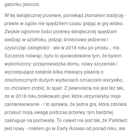
gatunku jeszcze.
W tej świątecznej przerwie, poniekąd złamałem tradycję -
prawie w ogóle nie spędziłem czasu grając w gry wideo.
Zwykle ogromne ilości przerwy świątecznej spędzam
siedząc w szlafroku, jedząc śmieciowe jedzenie i
czyszcząc zaległości - ale w 2018 roku po prostu... nie.
Szczerze mówiąc, było to spowodowane tym, że byłem
wykończony: przeprowadzka domu, nowy szczeniak i
wyczerpujące ostatnie kilka miesięcy pisania o
zeszłorocznych dużych wydaniach oznaczało wszystko,
co chciałem zrobić, to spać. Z pewnością nie jest też tak,
że w 2018 roku brakowało gier, które utrzymałyby moje
zainteresowanie - i to sprawia, że jedna gra, która zdołała
przykuć moją uwagę podczas przerwy, tym bardziej
zasługuje na pochwałę. To nawet nie jest tak, że Parkitect
jest nowy - miałem go w Early Access od ponad roku, ale