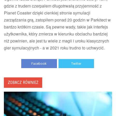
gdzie z trudem czerpałem długotrwałą przyjemność z
Planet Coaster dzięki cienkiej stronie symulacji
zarządzania grą, zatopiłem ponad 20 godzin w Parkitect w
bardzo krótkim czasie. Są pewne wady, takie jak interfejs
użytkownika, który zmierza w kierunku obciachu bardziej
niż powinien, ale jest tu wiele z magii i uroku klasycznych
gier symulacyjnych - a w 2021 roku trudno to uchwycić.
Facebook
Twitter
ZOBACZ RÓWNIEŻ