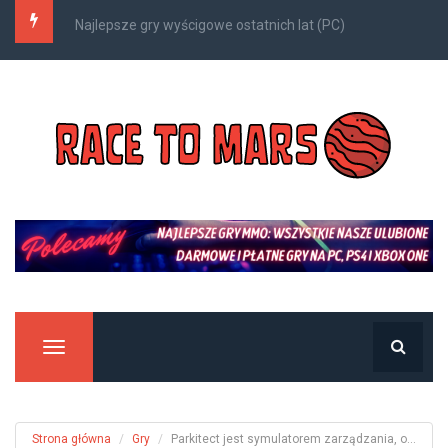
Kompleksowy przewodnik po Nazjatarze
Manu
Strona główna
Gry
Parkitect jest symulatorem zarządzania, o...