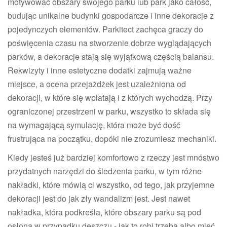
motywować obszary swojego parku lub park jako całość,
budując unikalne budynki gospodarcze i inne dekoracje z
pojedynczych elementów. Parkitect zachęca graczy do
poświęcenia czasu na stworzenie dobrze wyglądających
parków, a dekoracje stają się wyjątkową częścią balansu.
Rekwizyty i inne estetyczne dodatki zajmują ważne
miejsce, a ocena przejażdżek jest uzależniona od
dekoracji, w które się wplatają i z których wychodzą. Przy
ograniczonej przestrzeni w parku, wszystko to składa się
na wymagającą symulację, która może być dość
frustrująca na początku, dopóki nie zrozumiesz mechaniki.
Kiedy jesteś już bardziej komfortowo z rzeczy jest mnóstwo
przydatnych narzędzi do śledzenia parku, w tym różne
nakładki, które mówią ci wszystko, od tego, jak przyjemne
dekoracji jest do jak zły wandalizm jest. Jest nawet
nakładka, która podkreśla, które obszary parku są pod
osłoną w przypadku deszczu - jak to robi trzeba albo mieć