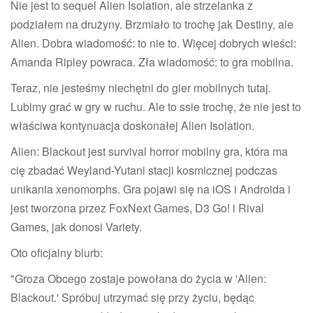
Nie jest to sequel Alien Isolation, ale strzelanka z
podziałem na drużyny. Brzmiało to trochę jak Destiny, ale
Alien. Dobra wiadomość: to nie to. Więcej dobrych wieści:
Amanda Ripley powraca. Zła wiadomość: to gra mobilna.
Teraz, nie jesteśmy niechętni do gier mobilnych tutaj.
Lubimy grać w gry w ruchu. Ale to ssie trochę, że nie jest to
właściwa kontynuacja doskonałej Alien Isolation.
Alien: Blackout jest survival horror mobilny gra, która ma
cię zbadać Weyland-Yutani stacji kosmicznej podczas
unikania xenomorphs. Gra pojawi się na iOS i Androida i
jest tworzona przez FoxNext Games, D3 Go! i Rival
Games, jak donosi Variety.
Oto oficjalny blurb:
"Groza Obcego zostaje powołana do życia w 'Alien:
Blackout.' Spróbuj utrzymać się przy życiu, będąc