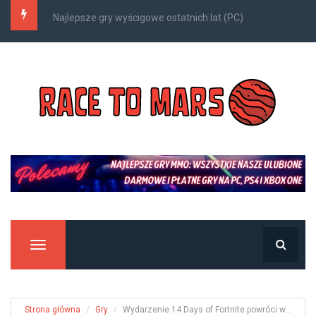
Kompleksowy przewodnik po Nazjatarze
Manu
Strona główna
Gry
Wydarzenie 14 Days of Fortnite powróci w...